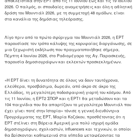
αποκλειστικά στην ΕΡΤ από τις 11 Ιουνίου έως και τις 19 Ιουλίου
2026. Ο παλμός, οι σπουδαίες αναμετρήσεις και όλη η αθλητική
δράση του Μουντιάλ 2026, με τη συμμετοχή 48 ομάδων, είναι
στα κανάλια της δημόσιας τηλεόρασης.
Λίγο πριν από το πρώτο σφύριγμα του Μουντιάλ 2026, η ΕΡΤ
παρουσίασε τον τρόπο κάλυψης της κορυφαίας διοργάνωσης, σε
μια ξεχωριστή εκδήλωση που πραγματοποιήθηκε σήμερα,
Πέμπτη 4 Ιουνίου 2026, στο Ραδιομέγαρο της Αγ. Παρασκευής,
παρουσία δημοσιογράφων και εκλεκτών προσκεκλημένων.
«Η ΕΡΤ δίνει τη δυνατότητα σε όλους να δουν ταυτόχρονα,
ελεύθερα, προσβάσιμα, δωρεάν, από άκρο σε άκρο της
Ελλάδας, τη μεγαλύτερη ποδοσφαιρική γιορτή του κόσμου. Από
τις 11 Ιουνίου, η ΕΡΤ2 ΣΠΟΡ και η ΕΡΤ1 θα μεταδώσουν και τα
104 παιχνίδια που θα απαρτίζουν το μεγαλύτερο Μουντιάλ που
έχει γίνει ποτέ στην Ιστορία» τόνισε η γενική διευθύντρια
Προγράμματος της ΕΡΤ, Μαρία Κοζάκου, προσθέτοντας ότι η
ΕΡΤ στέλνει στη Βόρεια Αμερική μια πολύ ισχυρή ομάδα
δημοσιογράφων, σχολιαστών, influencers και τεχνικών, οι οποίοι
θα βρίσκονται καθημερινά στα γήπεδα μεταφέροντας τα