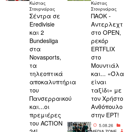
Κώστας
Κώστας
Στουρνάρας
Στουρνάρας
Σέντρα σε
ΠΑΟΚ -
Eredivisie
Αντερλεχτ
και 2
στο OPEN,
Bundesliga
ρεκόρ
στα
ERTFLIX
Novasports,
στο
τα
Μουντιάλ
τηλεοπτικά
και... «Όλα
αποκαλυπτήρια
είναι
του
ταξίδι» με
Πανσερραικού
τον Χρήστο
και...οι
Ανθόπουλο
πρεμιέρες
στην ΕΡΤ!
του ACTION
5.08.26
24!
MEDIA ZONE