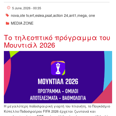
5 June, 2026 - 00:35
nova,ote tv,ert,esiea,psat,action 24,ant1,mega, one
MEDIA ZONE
Tο τηλεοπτικό πρόγραμμα του
Μουντιάλ 2026
Mundial2026-ezgif.com-crop.jpg
Η μεγαλύτερη ποδοσφαιρική γιορτή του πλανήτη, το Παγκόσμιο
Κύπελλο Ποδοσφαίρου FIFA 2026 έρχεται ζωντανά και