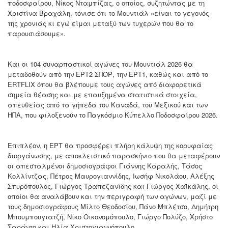
ποδοσφαίρου, Νίκος Νταμπίζας, ο οποίος, συζητώντας με τη
Χριστίνα Βραχάλη, τόνισε ότι το Μουντιάλ «είναι το γεγονός
της χρονιάς κι εγώ είμαι μεταξύ των τυχερών που θα το
παρουσιάσουμε».
Και οι 104 συναρπαστικοί αγώνες του Μουντιάλ 2026 θα
μεταδοθούν από την ΕΡΤ2 ΣΠΟΡ, την ΕΡΤ1, καθώς και από το
ERTFLIX όπου θα βλέπουμε τους αγώνες από διαφορετικά
σημεία θέασης και με επαυξημένα στατιστικά στοιχεία,
απευθείας από τα γήπεδα του Καναδά, του Μεξικού και των
ΗΠΑ, που φιλοξενούν το Παγκόσμιο Κύπελλο Ποδοσφαίρου 2026.
Επιπλέον, η ΕΡΤ θα προσφέρει πλήρη κάλυψη της κορυφαίας
διοργάνωσης, με αποκλειστικό παρασκήνιο που θα μεταφέρουν
οι απεσταλμένοι δημοσιογράφοι Γιάννης Καραλής, Τάσος
Κολλίντζας, Πέτρος Μαυρογιαννίδης, Ιωσήφ Νικολάου, Αλέξης
Σπυρόπουλος, Γιώργος Τραπεζανίδης και Γιώργος Χαϊκάλης, οι
οποίοι θα αναλάβουν και την περιγραφή των αγώνων, μαζί με
τους δημοσιογράφους Μίλτο Θεοδοσίου, Πάνο Μπλέτσο, Δημήτρη
Μπουμπουγιατζή, Νίκο Οικονομόπουλο, Γιώργο Πολύζο, Χρήστο
Σαράντο και Ηλία Χριστογιαννόπουλο.