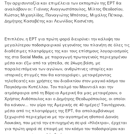
Την αρχισυνταξία και επιμέλεια των εκπομπών της ΕΡΤ θα
αναλάβουν οι: Γιάννης Αναγνωστόπουλος, Μίλτος Θεοδοσίου,
Κώστας Μιχαηλίδης, Παναγιώτης Μπότσας, Μιχάλης Πέτκοφ,
Δημήτρης Κασαβέτης και Λεωνίδας Κασνέτση.
Επιπλέον, η ΕΡΤ για πρώτη φορά διευρύνει την κάλυψη του
μεγαλύτερου ποδοσφαιρικού γεγονότος του πλανήτη σε όλες τις
διαθέσιμες πλατφόρμες της και τους επίσημους λογαριασμούς
της στα Social Media, με παραγωγή πρωτογενούς περιεχομένου
μέσα και έξω από τα γήπεδα, σε 24ωρη βάση, με
παραλειπόμενα των αγώνων, ανθρώπινες ιστορίες και
ιστορικές στιγμές που θα καταγράφει, μεταφέροντας
τηλεθεατές και χρήστες του διαδικτύου στον μαγικό κόσμο του
Παγκόσμιου Κυπέλλου. Τον παλμό του Μουντιάλ και την
ατμόσφαιρα από τη Βόρεια Αμερική θα μας μεταφέρουν, ο
Χρήστος Ανθόπουλος και ο Δημήτρης Θεοδωρόπουλος, οι οποίοι
θα κάνουν… τον γύρο της Αμερικής σε 40 ημέρες! Ταυτόχρονα,
μέσα από τις πλατφόρμες της ΕΡΤ, θα απολαμβάνουμε
ξεχωριστό περιεχόμενο με την αγαπημένη ηθοποιό Δανάη
Λουκάκη, που μετά την επιτυχημένη σειρά «Ηλέκτρα», έρχεται
για πρώτη φορά σε επαφή με τον κόσμο του ποδοσφαίρου και