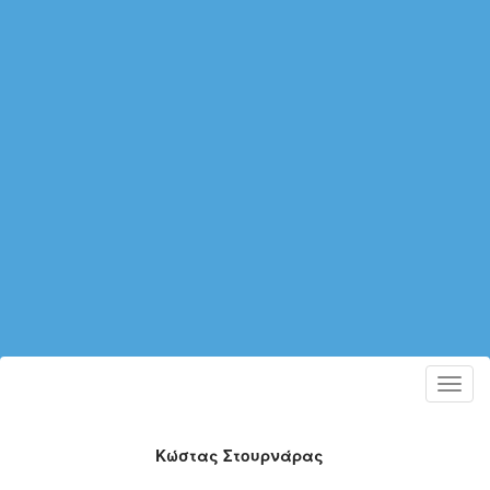
Toggl
navig
Κώστας Στουρνάρας