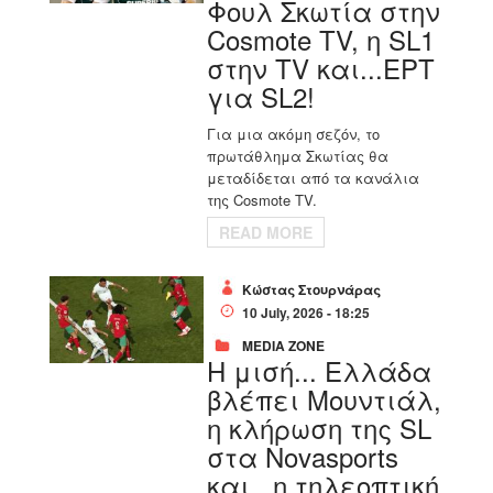
Φουλ Σκωτία στην
Cosmote TV, η SL1
στην TV και...ΕΡΤ
για SL2!
Για μια ακόμη σεζόν, το
πρωτάθλημα Σκωτίας θα
μεταδίδεται από τα κανάλια
της Cosmote TV.
READ MORE
Κώστας Στουρνάρας
10 July, 2026 - 18:25
MEDIA ZONE
H μισή... Ελλάδα
βλέπει Μουντιάλ,
η κλήρωση της SL
στα Novasports
και...η τηλεοπτική