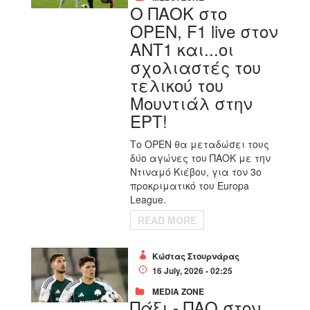
O ΠΑΟΚ στο
OPEN, F1 live στον
ΑΝΤ1 και...οι
σχολιαστές του
τελικού του
Μουντιάλ στην
ΕΡΤ!
Το OPEN θα μεταδώσει τους
δύο αγώνες του ΠΑΟΚ με την
Ντιναμό Κιέβου, για τον 3ο
προκριματικό του Europa
League.
READ MORE
Κώστας Στουρνάρας
16 July, 2026 - 02:25
MEDIA ZONE
Πάξι - ΠΑΟ στον