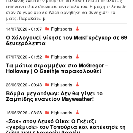
Πολωνός Wach δεν μπόρεσε να κάνει τίποτα απολύτως
απέναντι στον σπουδαίο αντίπαλό του. Η μάχη τελείωσε
στον 7ο γύρο όταν ο Wach αρνήθηκε να συνεχίσει το
ματς. Παρακάτω μ
14/07/2026 - 01:07
Fightsports
Ο Χόλογουεϊ νίκησε τον ΜακΓκρέγκορ σε 69
δευτερόλεπτα
07/07/2026 - 01:52
Fightsports
Τα μάτια στραμμένα στο McGregor –
Holloway | Ο Gaethje παρακολουθεί
26/06/2026 - 00:43
Fightsports
Βόμβα μεγατόνων: Δεν θα γίνει το
Ζαμπίδης εναντίον Mayweather!
16/06/2026 - 03:28
Fightsports
«Σοκ» στον Λευκό Οίκο: Ο Γκέιτζι
«γκρέμισε» τον Τοπούρια και κατέκτησε τη
ζώνη των ελαφρών βαρών