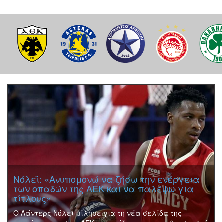
Λιβάι Γκαρσία: «Με έπεισαν σε απόλυτο
βαθμό Νίστρουπ και Κοτσόλης»
Ο Λιβάι Γκαρσία άνοιξε ένα νέο κεφάλαιο στην