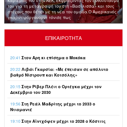
μό
καριέρα του, καθώς παρουσιάστηκε επίσημα ως
ποδοσφαιριστής του Παναθηναϊκού.Στις πρώτες του
ς
δηλώσεις με τα «πράσινα», ο διεθνής επιθετικός
εξήγησε τους λόγους που τον οδήγησαν στην
ΕΠΙΚΑΙΡΌΤΗΤΑ
20:41
Στον Άρη κι επίσημα ο Μοκόκα
20:22
Λιβάι Γκαρσία: «Με έπεισαν σε απόλυτο
βαθμό Νίστρουπ και Κοτσόλης»
20:15
Στην Ρίβερ Πλέιτ ο Ορτέγκα μέχρι τον
Δεκέμβριο του 2030
19:56
Στη Ρεάλ Μαδρίτης μέχρι το 2033 ο
Ντιομαντέ
19:10
Στην Αϊντχόφεν μέχρι το 2028 ο Κόστιτς