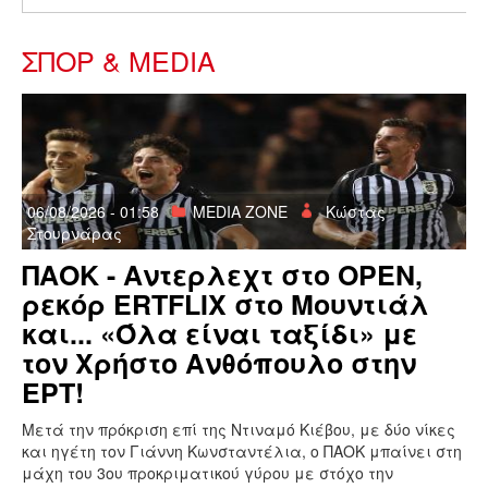
ΣΠΟΡ & MEDIA
06/08/2026 - 01:58
MEDIA ZONE
Κώστας
Στουρνάρας
ΠΑΟΚ - Αντερλεχτ στο OPEN,
ρεκόρ ERTFLIX στο Μουντιάλ
και... «Όλα είναι ταξίδι» με
τον Χρήστο Ανθόπουλο στην
ΕΡΤ!
Μετά την πρόκριση επί της Ντιναμό Κιέβου, με δύο νίκες
και ηγέτη τον Γιάννη Κωνσταντέλια, ο ΠΑΟΚ μπαίνει στη
μάχη του 3ου προκριματικού γύρου με στόχο την