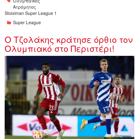
Ολυμπαικός
Ατρόμητος
Stoiximan Super League 1
Super League
Ο Τζολάκης κράτησε όρθιο τον
Ολυμπιακό στο Περιστέρι!
olympiakos-atromitos.jpg