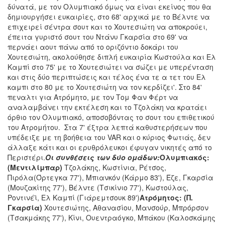
δύνατά, με τον Ολυμπιακό όμως να είναι εκείνος που θα
δημιουργήσει ευκαιρίες, στο 68' αρχικά με το Βέλντε να
επιχειρεί σέντρα σουτ και το Χουτεσιώτη να αποκρούει,
έπειτα γυριστό σουτ του Ντάνυ Γκαρσία στο 69' να
περνάει αουτ πάνω από το οριζόντιο δοκάρι του
Χουτεσιώτη, ακολούθησε διπλή ευκαιρία Κωστούλα και Ελ
Καμπί στο 75' με το Χουτεσιώτει να σώζει με υπερένταση
και στις δύο περιπτώσεις και τέλος ένα τε α τετ του Ελ
καμπι στο 80 με το Χουτεσιώτη να τον κερδίζει'. Στο 84'
πεναλτι για Ατρόμητο, με τον Τομ Φαν Φέρτ να
αναλαμβάνει την εκτέλεση και το Τζολάκη να κρατάει
όρθιο τον Ολυμπιακό, αποσοβόντας το σουτ του επιθετικού
του Ατρομήτου. Στα 7' έξτρα λεπτά καθυστερήσεων που
υπέδειξε με τη βοήθεια του VAR και ο κύριος Φωτιάς, δεν
άλλαξε κάτι και οι ερυθρόλευκοι έφυγαν νικητές από το
Περιστέρι.
Οι συνθέσεις των δύο ομάδων:
Ολυμπιακός:
(Mεντιλίμπαρ)
Τζολάκης, Κωστίνια, Ρέτσος,
Πιρόλα(Όρτεγκα 77'), Μπιανκόν (Κάρμο 83'), Έζε, Γκαρσία
(Μουζακίτης 77'), Βέλντε (Τσικίνιο 77'), Κωστούλας,
Ροντινέϊ, Ελ Καμπί (Γιάρεμτσουκ 89')
Ατρόμητος: (Π.
Γκαρσία)
Χουτεσιώτης, Αθανασίου, Μανσούρ, Μπρόρσον
(Τσακμάκης 77'), Κίνι, Ουεντραόγκο, Μπάκου (Καλοσκάμης