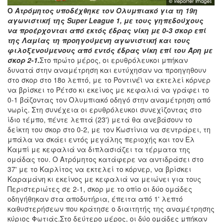
Ο
Ατρόμητος υποδέχθηκε τον Ολυμπιακό για τη 19η
αγωνιστική της Super League 1, με τους γηπεδούχους
να προέρχονται από εκτός έδρας νίκη με 0-3 σκορ επί
της Λαμίας τη προηγούμενη αγωνιστική και τους
φιλοξενούμενους από εντός έδρας νίκη επί του Άρη με
σκορ 2-1.
Στο πρώτο μέρος, οι ερυθρόλευκοι μπήκαν
δυνατά στην αναμέτρηση και ευτύχησαν να προηγηθουν
στο σκορ στο 18ο λεπτό, με το Ροντινέϊ να εκτελεί κόρνερ
να βρίσκει το Ρέτσο κι εκείνος με κεφαλιά να γράφει το
0-1 βάζοντας τον Ολυμπιακό οδηγό στην αναμέτρηση από
νωρίς. Στη συνέχεια οι ερυθρόλευκοι συνεχίζοντας στο
ίδιο τέμπο, πέντε λεπτά (23') μετά θα ανεβάσουν το
δείκτη του σκορ στο 0-2, με τον Κωστίνια να σεντράρει, τη
μπάλα να σκάει εντός μεγάλης περιοχής και τον Ελ
Καμπί με κεφαλιά να διπλασιάζει τα τέρματα της
ομάδας του. Ο Ατρόμητος κατάφερε να αντιδράσει στο
37' με το Καρλίτος να εκτελεί το κόρνερ, να βρίσκει
Καραμάνη κι εκείνος με κεφαλιά να μειώνει για τους
Περιστεριώτες σε 2-1, σκορ με το οπίο οι δύο ομάδες
οδηγήθηκαν στα αποδυτήρια, έπειτα από 1' λεπτό
καθυστερήσεων που κράτησε ο διαιτητής της αναμέτρησης
κύριος Φωτιάς.Στο δεύτερο μέρος, οι δύο ομάδες μπήκαν