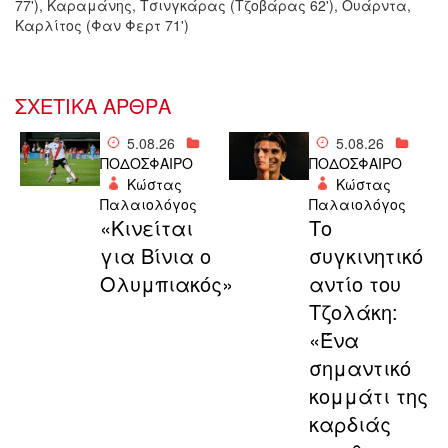
77'), Καραμάνης, Τσινγκάρας (Τζοβάρας 62'), Ουάρντα,
Καρλίτος (Φαν Φερτ 71')
ΣΧΕΤΙΚΑ ΑΡΘΡΑ
5.08.26
5.08.26
ΠΟΔΟΣΦΑΙΡΟ
ΠΟΔΟΣΦΑΙΡΟ
Κώστας
Κώστας
Παλαιολόγος
Παλαιολόγος
«Κινείται
Το
για Βίνια ο
συγκινητικό
Ολυμπιακός»
αντίο του
Τζολάκη:
«Ένα
σημαντικό
κομμάτι της
καρδιάς