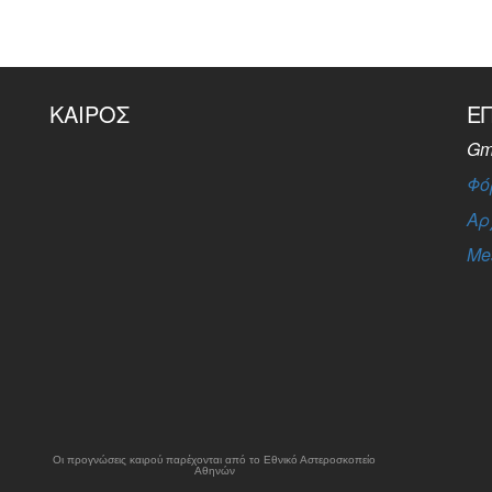
ΚΑΙΡΌΣ
Ε
Gm
Φό
Αρ
Me
Οι προγνώσεις καιρού παρέχονται από το Εθνικό Αστεροσκοπείο
Αθηνών