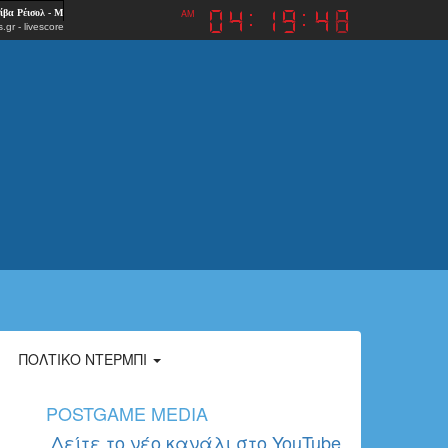
AM
.gr
-
livescore
ΠΟΛΤΙΚΌ ΝΤΈΡΜΠΙ
POSTGAME MEDIA
Δείτε το νέο κανάλι στο YouTube