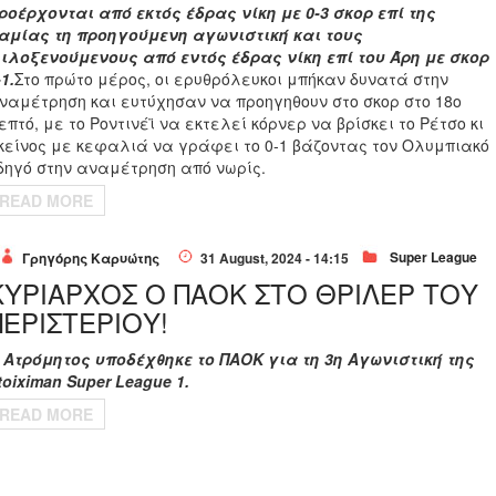
ροέρχονται από εκτός έδρας νίκη με 0-3 σκορ επί της
αμίας τη προηγούμενη αγωνιστική και τους
ιλοξενούμενους από εντός έδρας νίκη επί του Άρη με σκορ
-1.
Στο πρώτο μέρος, οι ερυθρόλευκοι μπήκαν δυνατά στην
ναμέτρηση και ευτύχησαν να προηγηθουν στο σκορ στο 18ο
επτό, με το Ροντινέϊ να εκτελεί κόρνερ να βρίσκει το Ρέτσο κι
κείνος με κεφαλιά να γράφει το 0-1 βάζοντας τον Ολυμπιακό
δηγό στην αναμέτρηση από νωρίς.
READ MORE
Super League
Γρηγόρης Καρυώτης
31 August, 2024 - 14:15
ΚΥΡΙΑΡΧΟΣ Ο ΠΑΟΚ ΣΤΟ ΘΡΙΛΕΡ ΤΟΥ
ΠΕΡΙΣΤΕΡΙΟΥ!
 Ατρόμητος υποδέχθηκε το ΠΑΟΚ για τη 3η Αγωνιστική της
toiximan Super League 1.
READ MORE