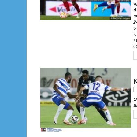
π
Λ
φ
2
α
λ
ε
ο
Ο
S