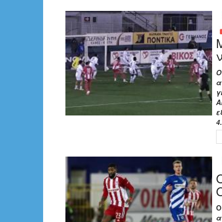
Ο
α
γ
Α
ε
4.
Ο
α