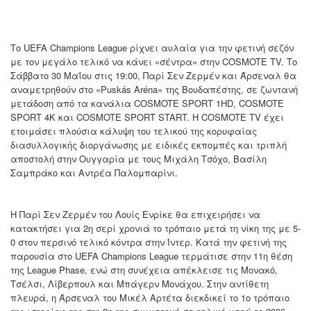
Το UEFA Champions League ρίχνει αυλαία για την φετινή σεζόν
με τον μεγάλο τελικό να κάνει «σέντρα» στην COSMOTE TV. Το
Σάββατο 30 Μαΐου στις 19:00, Παρί Σεν Ζερμέν και Άρσεναλ θα
αναμετρηθούν στο «Puskás Aréna» της Βουδαπέστης, σε ζωντανή
μετάδοση από τα κανάλια COSMOTE SPORT 1HD, COSMOTE
SPORT 4K και COSMOTE SPORT START. Η COSMOTE TV έχει
ετοιμάσει πλούσια κάλυψη του τελικού της κορυφαίας
διασυλλογικής διοργάνωσης με ειδικές εκπομπές και τριπλή
αποστολή στην Ουγγαρία με τους Μιχάλη Τσόχο, Βασίλη
Σαμπράκο και Αντρέα Παλομπαρίνι.
Η Παρί Σεν Ζερμέν του Λουίς Ενρίκε θα επιχειρήσει να
κατακτήσει για 2η σερί χρονιά το τρόπαιο μετά τη νίκη της με 5-
0 στον περσινό τελικό κόντρα στην Ίντερ. Κατά την φετινή της
παρουσία στο UEFA Champions League τερμάτισε στην 11η θέση
της League Phase, ενώ στη συνέχεια απέκλεισε τις Μονακό,
Τσέλσι, Λίβερπουλ και Μπάγερν Μονάχου. Στην αντίθετη
πλευρά, η Άρσεναλ του Μικέλ Αρτέτα διεκδικεί το 1ο τρόπαιο