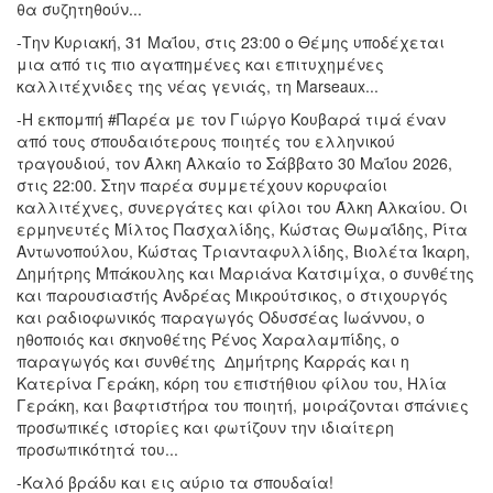
θα συζητηθούν...
-Την Κυριακή, 31 Μαΐου, στις 23:00 ο Θέμης υποδέχεται
μια από τις πιο αγαπημένες και επιτυχημένες
καλλιτέχνιδες της νέας γενιάς, τη Marseaux...
-Η εκπομπή #Παρέα με τον Γιώργο Κουβαρά τιμά έναν
από τους σπουδαιότερους ποιητές του ελληνικού
τραγουδιού, τον Άλκη Αλκαίο το Σάββατο 30 Μαΐου 2026,
στις 22:00. Στην παρέα συμμετέχουν κορυφαίοι
καλλιτέχνες, συνεργάτες και φίλοι του Άλκη Αλκαίου. Οι
ερμηνευτές Μίλτος Πασχαλίδης, Κώστας Θωμαΐδης, Ρίτα
Αντωνοπούλου, Κώστας Τριανταφυλλίδης, Βιολέτα Ίκαρη,
Δημήτρης Μπάκουλης και Μαριάνα Κατσιμίχα, ο συνθέτης
και παρουσιαστής Ανδρέας Μικρούτσικος, ο στιχουργός
και ραδιοφωνικός παραγωγός Οδυσσέας Ιωάννου, ο
ηθοποιός και σκηνοθέτης Ρένος Χαραλαμπίδης, ο
παραγωγός και συνθέτης Δημήτρης Καρράς και η
Κατερίνα Γεράκη, κόρη του επιστήθιου φίλου του, Ηλία
Γεράκη, και βαφτιστήρα του ποιητή, μοιράζονται σπάνιες
προσωπικές ιστορίες και φωτίζουν την ιδιαίτερη
προσωπικότητά του...
-Καλό βράδυ και εις αύριο τα σπουδαία!