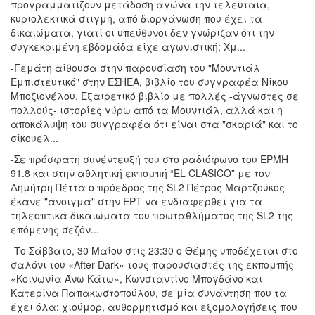
προγραμματίζουν μετάδοση αγώνα την τελευταία,
κυριολεκτικά στιγμή, από διοργάνωση που έχει τα
δικαιώματα, γιατί οι υπεύθυνοι δεν γνώριζαν ότι την
συγκεκριμένη εβδομάδα είχε αγωνιστική; Xμ...
-Γεμάτη αίθουσα στην παρουσίαση του "Μουντιάλ
Εμπιστευτικό" στην ΕΣΗΕΑ, βιβλίο του συγγραφέα Νίκου
Μποζιονέλου. Εξαιρετικό βιβλίο με πολλές -άγνωστες σε
πολλούς- ιστορίες γύρω από τα Μουντιάλ, αλλά και η
αποκάλυψη του συγγραφέα ότι είναι στα "σκαριά" και το
σίκουελ...
-Σε πρόσφατη συνέντευξή του στο ραδιόφωνο του ΕΡΜΗ
91.8 και στην αθλητική εκπομπή “EL CLASICO” με τον
Δημήτρη Πέττα ο πρόεδρος της SL2 Πέτρος Μαρτζούκος
έκανε "άνοιγμα" στην ΕΡΤ να ενδιαφερθεί για τα
τηλεοπτικά δικαιώματα του πρωταθλήματος της SL2 της
επόμενης σεζόν...
-Το Σάββατο, 30 Μαΐου στις 23:30 ο Θέμης υποδέχεται στο
σαλόνι του «After Dark» τους παρουσιαστές της εκπομπής
«Κοινωνία Άνω Κάτω», Κωνσταντίνο Μπογδάνο και
Κατερίνα Παπακωστοπούλου, σε μία συνάντηση που τα
έχει όλα: χιούμορ, αυθορμητισμό και εξομολογήσεις που