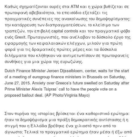
Καθώς σχηματίζονται ουρές στα ATM και η χώρα βυθίζεται σε
πρωτοφανή αβεβαιότητα, το επεισόδιο εξετάζει τις
πραγματικές συνέπειες της ανακοίνωσης του δημοψηφίσματος:
την κατάρρευση των διαπραγματεύσεων, το κλείσιμο των
τραπεζών, την επιβολή capital controls και τον πραγματικό φόβο
ενός Grexit. Πρωταγωνιστές, που ανέλαβαν το δύσκολο έργο της
εφαρμογής των κεφαλαιακών ελέγχων, μιλούν για πρώτη
φορά για τις δραματικές πρώτες μέρες και τα δύσκολα
διλήμματα που κλήθηκαν να αντιμετωπίσουν σε πρωτοφανείς
συνθήκες για μια χώρα της ευρωζώνης.
Dutch Finance Minister Jeroen Dijsselbloem, center, waits for the start
of a meeting of eurogroup finance ministers in Brussels on Saturday,
June 27, 2015. Anxiety over Greece’s future swelled on Saturday after
Prime Minister Alexis Tsipras’ call to have the people vote on a
proposed bailout deal. (AP Photo/Virginia Mayo)
Στον πυρήνα της ιστορίας βρίσκεται ένα καθοριστικό ερώτημα:
ήταν το δημοψήφισμα μια πράξη δημοκρατικής αντίστασης ή η
στιγμή που η Ελλάδα βρέθηκε ένα χιλιοστό πριν από το
άγνωστο; Τελικά το πραγματικό ερώτημα ήταν μέσα ή έξω από