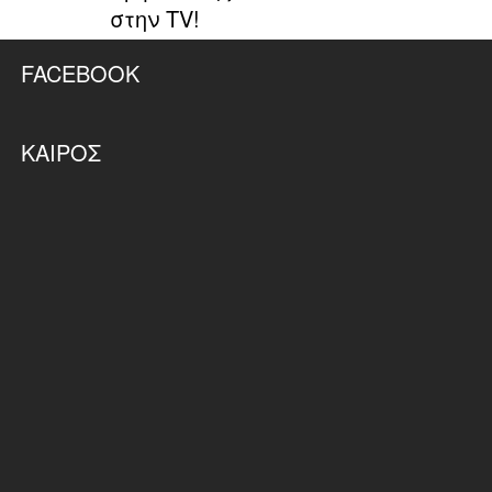
στην TV!
FACEBOOK
ΚΑΙΡΌΣ