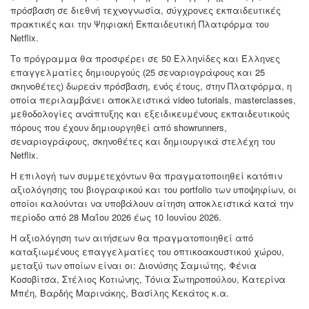
πρόσβαση σε διεθνή τεχνογνωσία, σύγχρονες εκπαιδευτικές
πρακτικές και την Ψηφιακή Εκπαιδευτική Πλατφόρμα του
Netflix.
Το πρόγραμμα θα προσφέρει σε 50 Ελληνίδες και Έλληνες
επαγγελματίες δημιουργούς (25 σεναριογράφους και 25
σκηνοθέτες) δωρεάν πρόσβαση, ενός έτους, στην Πλατφόρμα, η
οποία περιλαμβάνει αποκλειστικά video tutorials, masterclasses,
μεθοδολογίες ανάπτυξης και εξειδικευμένους εκπαιδευτικούς
πόρους που έχουν δημιουργηθεί από showrunners,
σεναριογράφους, σκηνοθέτες και δημιουργικά στελέχη του
Netflix.
Η επιλογή των συμμετεχόντων θα πραγματοποιηθεί κατόπιν
αξιολόγησης του βιογραφικού και του portfolio των υποψηφίων, οι
οποίοι καλούνται να υποβάλουν αίτηση αποκλειστικά κατά την
περίοδο από 28 Μαΐου 2026 έως 10 Ιουνίου 2026.
Η αξιολόγηση των αιτήσεων θα πραγματοποιηθεί από
καταξιωμένους επαγγελματίες του οπτικοακουστικού χώρου,
μεταξύ των οποίων είναι οι: Διονύσης Σαμιώτης, Φένια
Κοσοβίτσα, Στέλιος Κοτιώνης, Τόνια Σωτηροπούλου, Κατερίνα
Μπέη, Βαρδής Μαρινάκης, Βασίλης Κεκάτος κ.α.