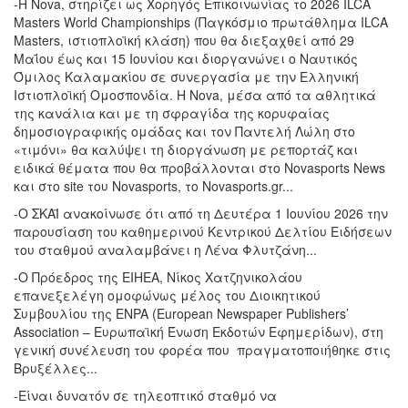
-Η Nova, στηρίζει ως Χορηγός Επικοινωνίας το 2026 ILCA
Masters World Championships (Παγκόσμιο πρωτάθλημα ILCA
Masters, ιστιοπλοϊκή κλάση) που θα διεξαχθεί από 29
Μαΐου έως και 15 Ιουνίου και διοργανώνει ο Ναυτικός
Όμιλος Καλαμακίου σε συνεργασία με την Ελληνική
Ιστιοπλοϊκή Ομοσπονδία. Η Nova, μέσα από τα αθλητικά
της κανάλια και με τη σφραγίδα της κορυφαίας
δημοσιογραφικής ομάδας και τον Παντελή Λώλη στο
«τιμόνι» θα καλύψει τη διοργάνωση με ρεπορτάζ και
ειδικά θέματα που θα προβάλλονται στο Novasports News
και στο site του Novasports, το Novasports.gr...
-Ο ΣΚΑΪ ανακοίνωσε ότι από τη Δευτέρα 1 Ιουνίου 2026 την
παρουσίαση του καθημερινού Κεντρικού Δελτίου Ειδήσεων
του σταθμού αναλαμβάνει η Λένα Φλυτζάνη...
-O Πρόεδρος της ΕΙΗΕΑ, Νίκος Χατζηνικολάου
επανεξελέγη ομοφώνως μέλος του Διοικητικού
Συμβουλίου της ENPA (European Newspaper Publishers’
Association – Ευρωπαϊκή Ένωση Εκδοτών Εφημερίδων), στη
γενική συνέλευση του φορέα που πραγματοποιήθηκε στις
Βρυξέλλες...
-Είναι δυνατόν σε τηλεοπτικό σταθμό να