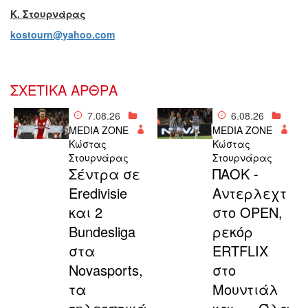
K. Στουρνάρας
kostourn@yahoo.com
ΣΧΕΤΙΚΑ ΑΡΘΡΑ
7.08.26
6.08.26
MEDIA ZONE
MEDIA ZONE
Κώστας
Κώστας
Στουρνάρας
Στουρνάρας
Σέντρα σε
ΠΑΟΚ -
Eredivisie
Αντερλεχτ
και 2
στο OPEN,
Bundesliga
ρεκόρ
στα
ERTFLIX
Novasports,
στο
τα
Μουντιάλ