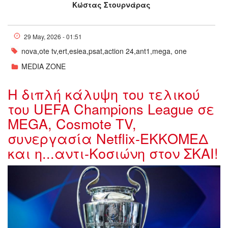
Κώστας Στουρνάρας
29 May, 2026 - 01:51
nova,ote tv,ert,esiea,psat,action 24,ant1,mega, one
MEDIA ZONE
Η διπλή κάλυψη του τελικού
του UEFA Champions League σε
MEGA, Cosmote TV,
συνεργασία Netflix-ΕΚΚΟΜΕΔ
και η...αντι-Κοσιώνη στον ΣΚΑΙ!
champions-telikos.jpg