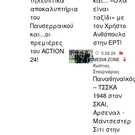
τηλεοπτικά
και... «Όλα
αποκαλυπτήρια
είναι
του
ταξίδι» με
Πανσερραικού
τον Χρήστο
και...οι
Ανθόπουλο
πρεμιέρες
στην ΕΡΤ!
του ACTION
5.08.26
24!
MEDIA ZONE
Κώστας
Στουρνάρας
Παναθηναϊκό
– ΤΣΣΚΑ
1948 στον
ΣΚΑΙ,
Αρσεναλ -
Μάντσεστερ
Σιτι στην