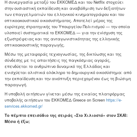
Η συνεργασία μεταξύ του ΕΚΚΟΜΕΔ και του Netflix στοχεύει
στην ουσιαστική εκπαίδευση και αναβάθμιση των δεξιοτήτων
των επαγγελματιών του ελληνικού κινηματογράφου και του
οπτικοακουστικού οικοσυστήματος. Αποτελεί μέρος της
ευρύτερης στρατηγικής του Υπουργείου Πολιτισμού — την οποία
υλοποιεί συστηματικά το ΕΚΚΟΜΕΔ — για την ενίσχυση της
εξωστρέφειας και της ανταγωνιστικότητας της ελληνικής
οπτικοακουστικής παραγωγής.
Μέσω της μεταφοράς τεχνογνωσίας, της δικτύωσης και της
σύνδεσης με τις απαιτήσεις της παγκόσμιας αγοράς,
επενδύεται το ανθρώπινο δυναμικό της Ελλάδας και
ενισχύεται ολιστικά ολόκληρο το δημιουργικό οικοσύστημα: από
την εκπαίδευση και την ανάπτυξη περιεχομένου έως τη βιώσιμη
παραγωγή.
Η υποβολή αιτήσεων γίνεται μέσω της ενιαίας πλατφόρμας
υποβολής αιτήσεων του ΕΚΚΟΜΕΔ Greece on Screen
https://e-
services.ekkomed.gr/
Το πέμπτο επεισόδιο της σειράς «Στο Χιλιοστό» στον ΣΚΑΪ:
Μέσα ή έξω;