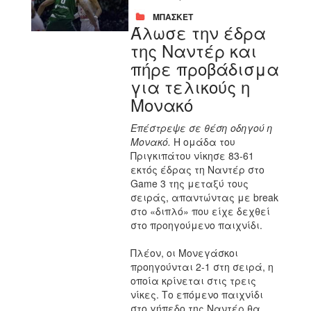
ΜΠΑΣΚΕΤ
Άλωσε την έδρα
της Ναντέρ και
πήρε προβάδισμα
για τελικούς η
Μονακό
Επέστρεψε σε θέση οδηγού η
Μονακό.
H oμάδα του
Πριγκιπάτου νίκησε 83-61
εκτός έδρας τη
Ναντέρ
στο
Game 3 της μεταξύ τους
σειράς, απαντώντας με
break
στο «διπλό» που είχε δεχθεί
στο προηγούμενο παιχνίδι.
Πλέον, οι
Μονεγάσκοι
προηγούνται 2-1 στη σειρά, η
οποία κρίνεται στις τρεις
νίκες. Το επόμενο παιχνίδι
στο γήπεδο της
Ναντέρ
θα