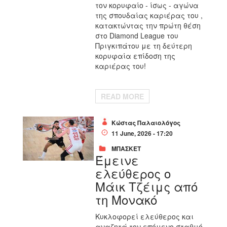
τον κορυφαίο - ίσως - αγώνα
της σπουδαίας καριέρας του ,
κατακτώντας την πρώτη θέση
στο Diamond League του
Πριγκιπάτου με τη δεύτερη
κορυφαία επίδοση της
καριέρας του!
READ MORE
Κώστας Παλαιολόγος
11 June, 2026 - 17:20
ΜΠΑΣΚΕΤ
Έμεινε
ελεύθερος ο
Μάικ Τζέιμς από
τη Μονακό
Κυκλοφορεί ελεύθερος και
αναζητά τον επόμενο σταθμό