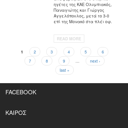
ηγέτες της ΚΑΕ Ολυμπιακός,
Παναγιώτης και Γιώργος
Αγγελόπουλος, μετά το 3-0
επί της Μονακό στα πλέι οφ.
READ MORE
1
2
3
4
5
6
Pages
7
8
9
…
next ›
last »
FACEBOOK
ΚΑΙΡΌΣ