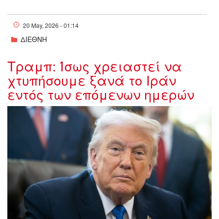
20 May, 2026 - 01:14
ΔΙΕΘΝΗ
Τραμπ: Ίσως χρειαστεί να
χτυπήσουμε ξανά το Ιράν
εντός των επόμενων ημερών
w19-
184323Trumpw109193631368782.j