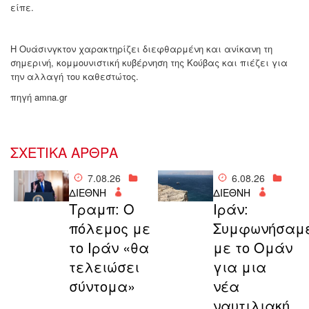
είπε.
Η Ουάσινγκτον χαρακτηρίζει διεφθαρμένη και ανίκανη τη
σημερινή, κομμουνιστική κυβέρνηση της Κούβας και πιέζει για
την αλλαγή του καθεστώτος.
πηγή amna.gr
ΣΧΕΤΙΚΑ ΑΡΘΡΑ
7.08.26
6.08.26
ΔΙΕΘΝΗ
ΔΙΕΘΝΗ
Τραμπ: Ο
Ιράν:
πόλεμος με
Συμφωνήσαμ
το Ιράν «θα
με το Ομάν
τελειώσει
για μια
σύντομα»
νέα
ναυτιλιακή