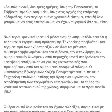
«Λοιπόν, εννοώ, δυο-τρεις ημέρες, ίσως την Παρασκευή, το
Σάββατο, την Κυριακή, κάτι, ίσως στις αρχές της επόμενης
εβδομάδας, ένα περιορισμένο χρονικό διάστημα, επειδή δεν
μπορούμε να τους επιτρέψουμε να έχουν πυρηνικά όπλα», είπε.
Νωρίτερα, ιρανικά κρατικά μέσα ενημέρωσης μετέδωσαν ότι η
τελευταία ειρηνευτική πρόταση της Τεχεράνης προβλέπει τον
τερματισμό των εχθροπραξιών σε όλα τα μέτωπα,
συμπεριλαμβανομένου και του Λιβάνου, την αποχώρηση των
αμερικανικών δυνάμεων από περιοχές κοντά στο Ιράν και την
καταβολή αποζημιώσεων για τις καταστροφές που
προκλήθηκαν από τον αμερικανοϊσραηλινό πόλεμο. Ο
υφυπουργός Εξωτερικών Καζέμ Γαριμπαμπαντί είπε ότι η
Τεχεράνη επιδιώκει επίσης την άρση των κυρώσεων, την
αποδέσμευση των παγωμένων κεφαλαίων και το τέλος του
ναυτικού αποκλεισμού της χώρας, σύμφωνα με το πρακτορείο
IRNA.
Οι όροι αυτοί δεν φαίνεται να έχουν αλλάξει, συγκριτικά με
την προηγούμενη πρόταση, την οποία ο Τραμπ χαρακτήρισε