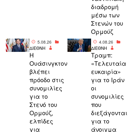
διαδρομή
μέσω των
Στενών του
Ορμούζ
5.08.26
4.08.26
ΔΙΕΘΝΗ
ΔΙΕΘΝΗ
Η
Τραμπ:
Ουάσινγκτον
«Τελευταία
βλέπει
ευκαιρία»
πρόοδο στις
για το Ιράν
συνομιλίες
οι
για το
συνομιλίες
Στενό του
που
Ορμούζ,
διεξάγονται
ελπίδες
για το
για
άνοιγμα