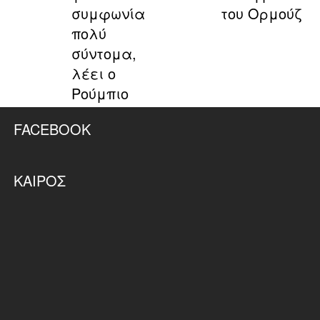
συμφωνία
του Ορμούζ
πολύ
σύντομα,
λέει ο
Ρούμπιο
FACEBOOK
ΚΑΙΡΌΣ