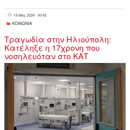
15 May, 2026 - 00:42
ΚΟΙΝΩΝΙΑ
Τραγωδία στην Ηλιούπολη:
Κατέληξε η 17χρονη που
νοσηλευόταν στο ΚΑΤ
w14-
222119w23114811w04182437w11193