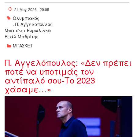
24 May, 2026 - 20:05
Ολυμπιακός
. Π. Αγγελόπουλος
Μπα΄σκετ Ευρωλίγκα
Ρεάλ Μαδρίτης
ΜΠΑΣΚΕΤ
Π. Αγγελόπουλος: «Δεν πρέπει
ποτέ να υποτιμάς τον
αντίπαλό σου-Το 2023
χάσαμε…»
6677541_195709.jpg