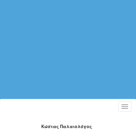
Toggl
navig
Κώστας Παλαιολόγος