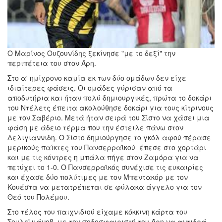
Ο Μαρίνος Ουζουνίδης ξεκίνησε "με το δεξί" την
περιπέτεια του στον Άρη.
Στο α' ημίχρονο καμία εκ των δύο ομάδων δεν είχε
ιδιαίτερες φάσεις. Οι ομάδες γύρισαν από τα
αποδυτήρια και ήταν πολύ δημιουργικές, πρώτα το δοκάρι
του Ντέλετς έπειτα ακολούθησε δοκάρι για τους κίτρινους
με τον Σαβέριο. Μετά ήταν σειρά του Σίστο να χάσει μια
φάση με άδειο τέρμα που την έστειλε πάνω στον
Δελιγιαννιδη. Ο Σίστο δημιούργησε το γκόλ αφού πέρασε
μερικούς παίκτες του Πανσερραϊκού έπεσε στο χορτάρι
και με τις κόντρες η μπάλα πήγε στον Ζαμόρα για να
πετύχει το 1-0. Ο Πανσερραϊκός συνέχισε τις ευκαιρίες
και έχασε δύο πολύτιμες με τον Μπεντακόρ με τον
Κουέστα να μετατρέπεται σε φύλακα άγγελο για τον
Θεό του Πολέμου.
Στο τέλος του παιχνιδιού είχαμε κόκκινη κάρτα του
Σουλεϊμάνοβ, με τον ποδοσφαιριστή του Άρη να αντιδρά