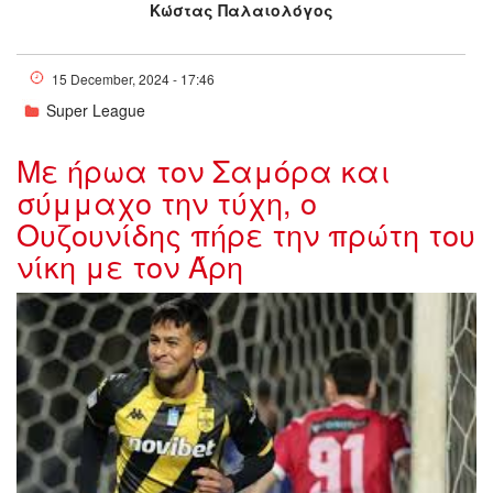
Κώστας Παλαιολόγος
15 December, 2024 - 17:46
Super League
Με ήρωα τον Σαμόρα και
σύμμαχο την τύχη, ο
Ουζουνίδης πήρε την πρώτη του
νίκη με τον Άρη
images (5).jpeg