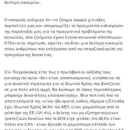
δεύτερη ευκαιρία».
Ο υπουργός ανέφερε ότι «το ζήτημα αφορά χιλιάδες
συμπολίτες μας και υπογραμμίζει το πραγματικό ενδιαφέρον
της παράταξής μας για τα πραγματικά προβλήματα της
κοινωνίας, όσα ζητήματα έχουν έντονο κοινωνικό αποτύπωμα».
Η Πολιτεία, σημείωσε, οφείλει να δίνει μια δεύτερη ευκαιρία
στους ανθρώπους που επλήγησαν από την υπαρξιακή κρίση της
προηγούμενης δεκαετίας.
Ο κ. Πιερρακάκης είπε πως η πρωτοβουλία αύξησης τους
κατασχετού ορίου «δεν είναι αποσπασματική, εντάσσεται σε
μια συνολική στρατηγική για το Ιδιωτικό Χρέος που βασίζεται
σε μια πολύ απλή αρχή. Να δώσουμε σε όσους περισσότερους
μπορούμε δυνατότητες επανεκκίνησης». Μια πολιτική που τα
αποτελέσματά της «είναι ήδη ορατά, καθώς σήμερα η Ελλάδα
έχει Ιδιωτικό Χρέος 94,5% του ΑΕΠ, είναι χαμηλότερο από το
μέσο όρο της ΕΕ (121,4%), ο δείκτης των μη εξυπηρετούμενων
τραπεζικών δανείων που το 2016 είχε φτάσει στο 48,5% είναι
πλέον στο 3,3% - είναι δηλαδή το χαμηλότερο επίπεδο των
τελευταίων δεκαετιών- και μόλις το 2025 είχαμε ρυθμίσεις 6,8