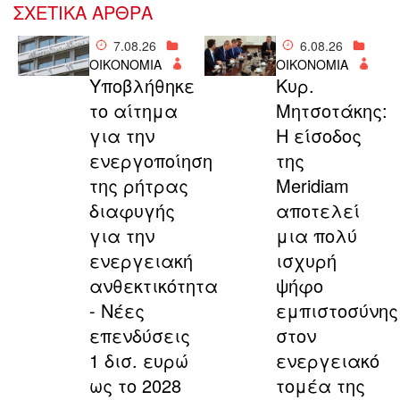
ΣΧΕΤΙΚΑ ΑΡΘΡΑ
7.08.26
6.08.26
ΟΙΚΟΝΟΜΙΑ
ΟΙΚΟΝΟΜΙΑ
Υποβλήθηκε
Κυρ.
το αίτημα
Μητσοτάκης:
για την
Η είσοδος
ενεργοποίηση
της
της ρήτρας
Meridiam
διαφυγής
αποτελεί
για την
μια πολύ
ενεργειακή
ισχυρή
ανθεκτικότητα
ψήφο
- Νέες
εμπιστοσύνης
επενδύσεις
στον
1 δισ. ευρώ
ενεργειακό
ως το 2028
τομέα της