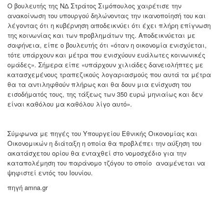
Ο βουλευτής της ΝΔ Στράτος Σιμόπουλος χαιρέτισε την
ανακοίνωση του υπουργού δηλώνοντας την ικανοποίησή του και
λέγοντας ότι η κυβέρνηση αποδεικνύει ότι έχει πλήρη επίγνωση
της κοινωνίας και των προβλημάτων της. Αποδεικνύεται με
σαφήνεια, είπε ο βουλευτής ότι «όταν η οικονομία ενισχύεται,
τότε υπάρχουν και μέτρα που ενισχύουν ευάλωτες κοινωνικές
ομάδες». Σήμερα είπε «υπάρχουν χιλιάδες δανειολήπτες με
κατασχεμένους τραπεζικούς λογαριασμούς που αυτά τα μέτρα
θα τα αντιληφθούν πλήρως και θα δουν μια ενίσχυση του
εισοδήματός τους, της τάξεως των 350 ευρώ μηνιαίως και δεν
είναι καθόλου μα καθόλου λίγο αυτό».
Σύμφωνα με πηγές του Υπουργείου Εθνικής Οικονομίας και
Οικονομικών η διάταξη η οποία θα προβλέπει την αύξηση του
ακατάσχετου ορίου θα ενταχθεί στο νομοσχέδιο για την
καταπολέμηση του παράνομο τζόγου το οποίο αναμένεται να
ψηφιστεί εντός του Ιουνίου.
πηγή amna.gr