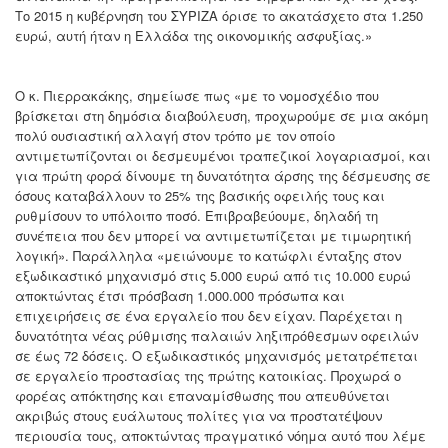
Το 2015 η κυβέρνηση του ΣΥΡΙΖΑ όρισε το ακατάσχετο στα 1.250
ευρώ, αυτή ήταν η Ελλάδα της οικονομικής ασφυξίας.»
Ο κ. Πιερρακάκης, σημείωσε πως «με το νομοσχέδιο που
βρίσκεται στη δημόσια διαβούλευση, προχωρούμε σε μια ακόμη
πολύ ουσιαστική αλλαγή στον τρόπο με τον οποίο
αντιμετωπίζονται οι δεσμευμένοι τραπεζικοί λογαριασμοί, και
για πρώτη φορά δίνουμε τη δυνατότητα άρσης της δέσμευσης σε
όσους καταβάλλουν το 25% της βασικής οφειλής τους και
ρυθμίσουν το υπόλοιπο ποσό. Επιβραβεύουμε, δηλαδή τη
συνέπεια που δεν μπορεί να αντιμετωπίζεται με τιμωρητική
λογική». Παράλληλα «μειώνουμε το κατώφλι ένταξης στον
εξωδικαστικό μηχανισμό στις 5.000 ευρώ από τις 10.000 ευρώ
αποκτώντας έτσι πρόσβαση 1.000.000 πρόσωπα και
επιχειρήσεις σε ένα εργαλείο που δεν είχαν. Παρέχεται η
δυνατότητα νέας ρύθμισης παλαιών ληξιπρόθεσμων οφειλών
σε έως 72 δόσεις. Ο εξωδικαστικός μηχανισμός μετατρέπεται
σε εργαλείο προστασίας της πρώτης κατοικίας. Προχωρά ο
φορέας απόκτησης και επαναμίσθωσης που απευθύνεται
ακριβώς στους ευάλωτους πολίτες για να προστατέψουν
περιουσία τους, αποκτώντας πραγματικό νόημα αυτό που λέμε