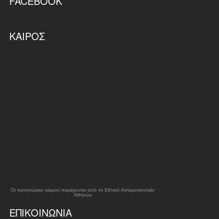
FACEBOOK
ΚΑΙΡΌΣ
Οι προγνώσεις καιρού παρέχονται από το Εθνικό Αστεροσκοπείο
Αθηνών
ΕΠΙΚΟΙΝΩΝΊΑ