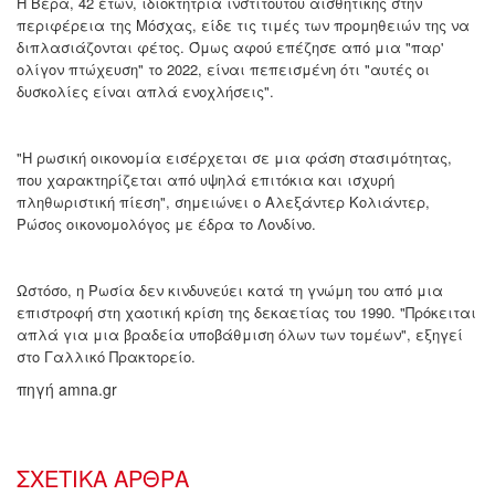
Η Βέρα, 42 ετών, ιδιοκτήτρια ινστιτούτου αισθητικής στην
περιφέρεια της Μόσχας, είδε τις τιμές των προμηθειών της να
διπλασιάζονται φέτος. Όμως αφού επέζησε από μια "παρ'
ολίγον πτώχευση" το 2022, είναι πεπεισμένη ότι "αυτές οι
δυσκολίες είναι απλά ενοχλήσεις".
"Η ρωσική οικονομία εισέρχεται σε μια φάση στασιμότητας,
που χαρακτηρίζεται από υψηλά επιτόκια και ισχυρή
πληθωριστική πίεση", σημειώνει ο Αλεξάντερ Κολιάντερ,
Ρώσος οικονομολόγος με έδρα το Λονδίνο.
Ωστόσο, η Ρωσία δεν κινδυνεύει κατά τη γνώμη του από μια
επιστροφή στη χαοτική κρίση της δεκαετίας του 1990. "Πρόκειται
απλά για μια βραδεία υποβάθμιση όλων των τομέων", εξηγεί
στο Γαλλικό Πρακτορείο.
πηγή amna.gr
ΣΧΕΤΙΚΑ ΑΡΘΡΑ