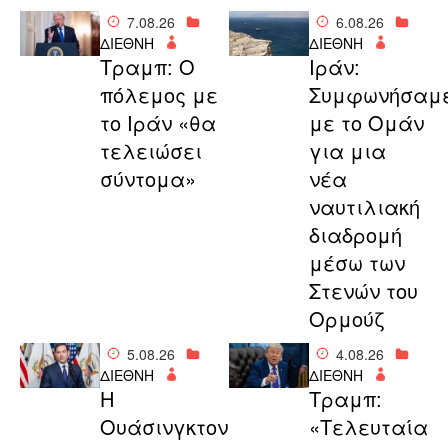
7.08.26
6.08.26
ΔΙΕΘΝΗ
ΔΙΕΘΝΗ
Τραμπ: Ο
Ιράν:
πόλεμος με
Συμφωνήσαμ
το Ιράν «θα
με το Ομάν
τελειώσει
για μια
σύντομα»
νέα
ναυτιλιακή
διαδρομή
μέσω των
Στενών του
Ορμούζ
5.08.26
4.08.26
ΔΙΕΘΝΗ
ΔΙΕΘΝΗ
Η
Τραμπ:
Ουάσινγκτον
«Τελευταία