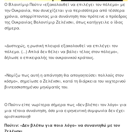
Ο Βλαντίμιρ Πούτιν «εξακολουθεί να επιλέγει τον πόλεμο» με
την Ουκρανία, που συνεχίζεται για περισσότερα από τέσσερα
χρόνια, απορρίπτοντας μια συνάντηση που πρότεινε ο πρόεδρος
της Ουκρανίας Βολοντίμιρ Ζελένσκι, όπως κατήγγειλε ο ίδιος
σήμερα.
«Δυστυχώς, η ρωσική πλευρά εξακολουθεί να επιλέγει τον
πόλεμο. (...) Απλά δεν θέλει να βάλει τέλος στον πόλεμο»,
δήλωσε ο επικεφαλής του ουκρανικού κράτους.
«Νομίζω πως αυτή η απάντηση θα απογοητεύσει πολλούς στον
κόσμο», σημείωσε ο Ζελένσκι, κατά τη διάρκεια του νυχτερινού
βιντεοσκοπημένου μηνύματός του.
Ο Πούτιν είπε νωρίτερα σήμερα πως «δεν βλέπει τον λόγο» για
μια τέτοια συνάντηση, όσο μια ειρηνευτική συμφωνία δεν έχει
οριστικοποιηθ
Πούτιν: «Δεν βλέπω για ποιο λόγο» να συναντηθώ με τον
Ζελένσκι