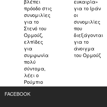
βλέπει
ευκαιρία»
πρόοδο στις
για το Ιράν
συνομιλίες
οι
για το
συνομιλίες
Στενό του
που
Ορμούζ,
διεξάγονται
ελπίδες
για το
για
άνοιγμα
συμφωνία
του Ορμούζ
πολύ
σύντομα,
λέει ο
Ρούμπιο
FACEBOOK