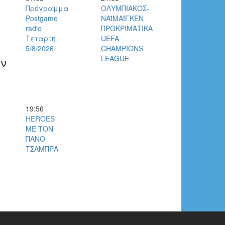
Πρόγραμμα
ΟΛΥΜΠΙΑΚΟΣ-
Postgame
ΝΑΪΜΑΊΓΚΕΝ
radio
ΠΡΟΚΡΙΜΑΤΙΚΑ
Τετάρτη
UEFA
5/8/2026
CHAMPIONS
LEAGUE
εν
19:56
HEROES
ΜΕ ΤΟΝ
ΠΑΝΟ
ΤΣΑΜΠΡΑ