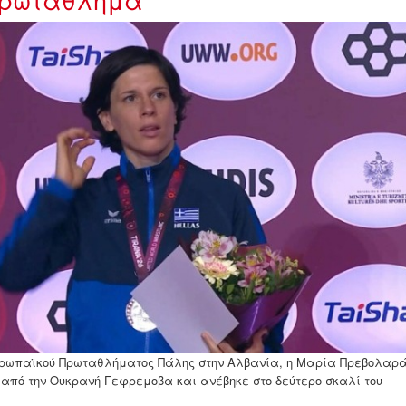
tt.FN3j3sx5FyA8P1LsdGR0gOUoUKZW
 Ευρωπαϊκού Πρωταθλήματος Πάλης στην Αλβανία, η Μαρία Πρεβολαρά
-1 από την Ουκρανή Γεφρεμοβα και ανέβηκε στο δεύτερο σκαλί του