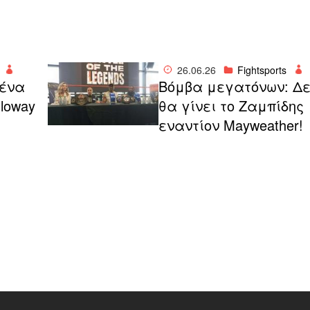
26.06.26
Fightsports
ένα
Βόμβα μεγατόνων: Δ
lloway
θα γίνει το Ζαμπίδης
εναντίον Mayweather!