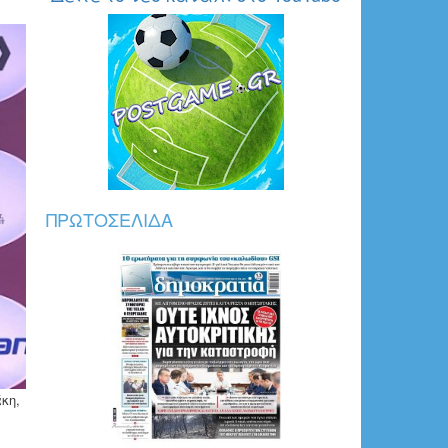
LDaqRlfj3N66jo1536x871.jpeg
ΠΡΩΤΟΣΈΛΙΔΑ
κη,